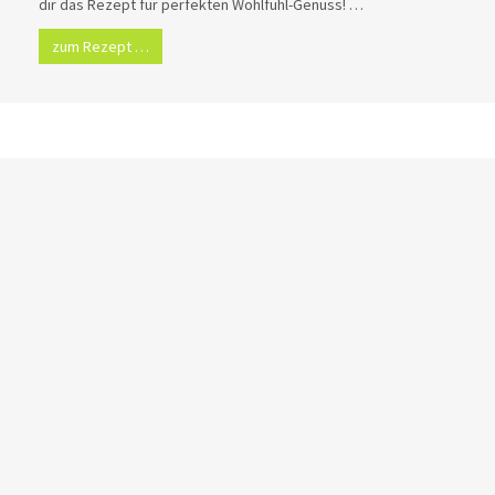
dir das Rezept für perfekten Wohlfühl-Genuss! …
zum Rezept …