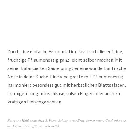
Durch eine einfache Fermentation lässt sich dieser feine,
fruchtige Pflaumenessig ganz leicht selber machen. Mit
seiner balancierten Säure bringt er eine wunderbar frische
Note in deine Küche. Eine Vinaigrette mit Pflaumenessig
harmoniert besonders gut mit herbstlichen Blattsalaten,
cremigem Ziegenfrischkäse, süßen Feigen oder auch zu
kräftigen Fleischgerichten.
Kategorie
Haltbar machen & Vorrat
Schlagwörter
Essig
,
fermentieren
,
Geschenke aus
der Küche
,
Herbst_Winter
,
Würzmittel