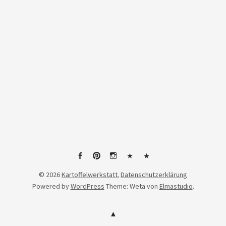
Facebook
Pinterest
Instagram
Linktree
tiktok
© 2026
Kartoffelwerkstatt.
Datenschutzerklärung
Powered by
WordPress
Theme: Weta von
Elmastudio
.