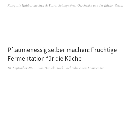
Kategorie
Haltbar machen & Vorrat
Schlagwörter
Geschenke aus der Küche
,
Vorrat
Pflaumenessig selber machen: Fruchtige
Fermentation für die Küche
10. September 2022
von
Daniela Wick
Schreibe einen Kommentar