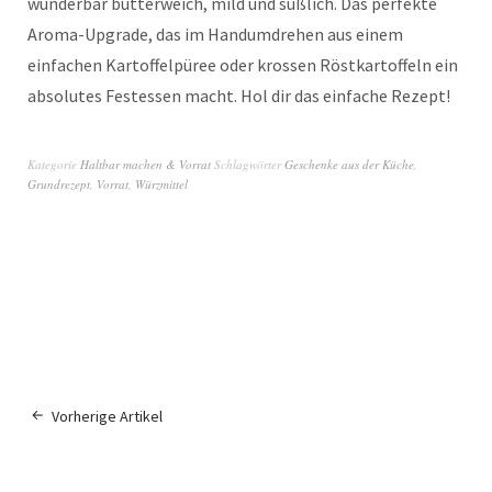
wunderbar butterweich, mild und süßlich. Das perfekte
Aroma-Upgrade, das im Handumdrehen aus einem
einfachen Kartoffelpüree oder krossen Röstkartoffeln ein
absolutes Festessen macht. Hol dir das einfache Rezept!
Kategorie
Haltbar machen & Vorrat
Schlagwörter
Geschenke aus der Küche
,
Grundrezept
,
Vorrat
,
Würzmittel
Vorherige Artikel