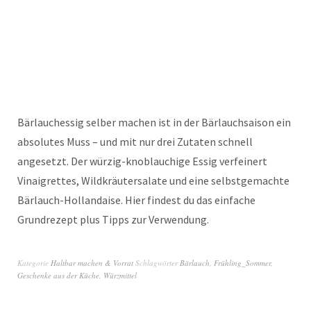
Bärlauchessig selber machen ist in der Bärlauchsaison ein
absolutes Muss – und mit nur drei Zutaten schnell
angesetzt. Der würzig-knoblauchige Essig verfeinert
Vinaigrettes, Wildkräutersalate und eine selbstgemachte
Bärlauch-Hollandaise. Hier findest du das einfache
Grundrezept plus Tipps zur Verwendung.
Kategorie
Haltbar machen & Vorrat
Schlagwörter
Bärlauch
,
Frühling_Sommer
,
Geschenke aus der Küche
,
Würzmittel