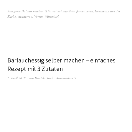
Kategorie
Haltbar machen & Vorrat
Schlagwörter
fermentieren
,
Geschenke aus der
Küche
,
mediterran
,
Vorrat
,
Würzmittel
Bärlauchessig selber machen – einfaches
Rezept mit 3 Zutaten
2. April 2018
von
Daniela Wick
Kommentare 5