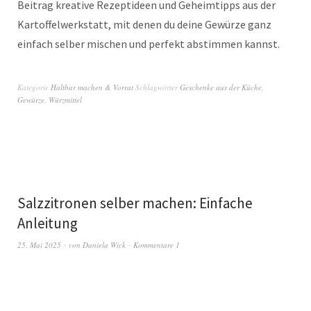
Beitrag kreative Rezeptideen und Geheimtipps aus der
Kartoffelwerkstatt, mit denen du deine Gewürze ganz
einfach selber mischen und perfekt abstimmen kannst.
Kategorie
Haltbar machen & Vorrat
Schlagwörter
Geschenke aus der Küche
,
Gewürze
,
Würzmittel
Salzzitronen selber machen: Einfache
Anleitung
25. Mai 2025
von
Daniela Wick
Kommentare 1