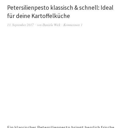
Petersilienpesto klassisch & schnell: Ideal
für deine Kartoffelküche
13. September 2017
von
Daniela Wick
Kommentare 1
Ein klassisches Petersilienpesto bringt herrlich frische