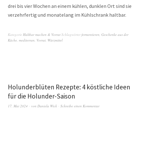
drei bis vier Wochen an einem kühlen, dunklen Ort sind sie
verzehrfertig und monatelang im Kühlschrank haltbar.
Kategorie
Haltbar machen & Vorrat
Schlagwörter
fermentieren
,
Geschenke aus der
Küche
,
mediterran
,
Vorrat
,
Würzmittel
Holunderblüten Rezepte: 4 köstliche Ideen
für die Holunder-Saison
17. Mai 2024
von
Daniela Wick
Schreibe einen Kommentar