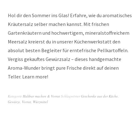
Hol dir den Sommer ins Glas! Erfahre, wie du aromatisches
Kräutersalz selber machen kannst. Mit frischen
Gartenkräutern und hochwertigem, mineralstoffreichem
Meersalz kreierst du in unserer Küchenwerkstatt den
absolut besten Begleiter für erntefrische Pellkartoffeln.
Vergiss gekauftes Gewürzsalz – dieses handgemachte
Aroma-Wunder bringt pure Frische direkt auf deinen
Teller. Learn more!
Kategorie
Haltbar machen & Vorrat
Schlagwörter
Geschenke aus der Küche
,
Gewürze
,
Vorrat
,
Würzmittel