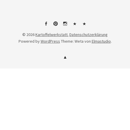
Facebook
Pinterest
Instagram
Linktree
tiktok
© 2026
Kartoffelwerkstatt.
Datenschutzerklärung
Powered by
WordPress
Theme: Weta von
Elmastudio
.