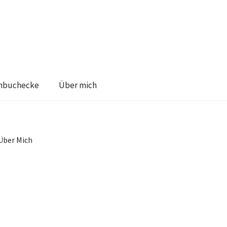
hbuchecke
Über mich
Über Mich