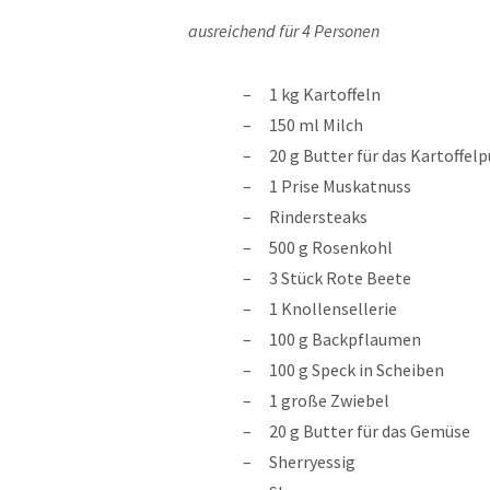
ausreichend für 4 Personen
1 kg Kartoffeln
150 ml Milch
20 g Butter für das Kartoffel
1 Prise Muskatnuss
Rindersteaks
500 g Rosenkohl
3 Stück Rote Beete
1 Knollensellerie
100 g Backpflaumen
100 g Speck in Scheiben
1 große Zwiebel
20 g Butter für das Gemüse
Sherryessig