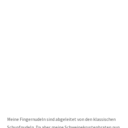
Meine Fingernudeln sind abgeleitet von den klassischen
Schupfnudeln. Da aber meine Schweinekrustenbraten nun