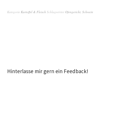
Kategorie
Kartoffel & Fleisch
Schlagwörter
Ofengericht
,
Schwein
Hinterlasse mir gern ein Feedback!