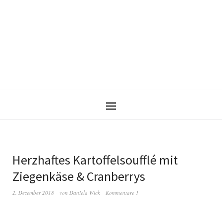
Herzhaftes Kartoffelsoufflé mit
Ziegenkäse & Cranberrys
2. Dezember 2018
von
Daniela Wick
Kommentare 1