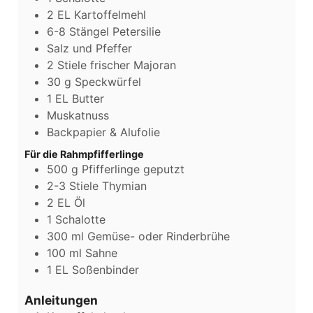
2
EL
Kartoffelmehl
6-8
Stängel Petersilie
Salz und Pfeffer
2
Stiele frischer Majoran
30
g
Speckwürfel
1
EL
Butter
Muskatnuss
Backpapier & Alufolie
Für die Rahmpfifferlinge
500
g
Pfifferlinge geputzt
2-3
Stiele Thymian
2
EL
Öl
1
Schalotte
300
ml
Gemüse- oder Rinderbrühe
100
ml
Sahne
1
EL
Soßenbinder
Anleitungen