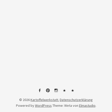
Facebook
Pinterest
Instagram
Linktree
tiktok
© 2026
Kartoffelwerkstatt.
Datenschutzerklärung
Powered by
WordPress
Theme: Weta von
Elmastudio
.