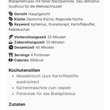
Bratapfelmuses mit feiner Marzipannote. Das ultimative
Soulfood für die Weihnachtszeit!
Gericht
Hauptgericht
Küche
Deutsche Küche, Regionale Küche
Keyword
Apfelmus, Grundrezept, Kartoffelpuffer,
Reibekuchen
Vorbereitungszeit
25
Minuten
Zubereitungszeit
20
Minuten
Gesamtzeit
45
Minuten
Servings
4
Portionen
Calories
680
kcal
Kochutensilien
Musselintuch
(zum Kartoffelstifte
ausdrücken)
Küchenmaschine
zum raspeln
Pürierstab
für das Bratapfelmus
Zutaten