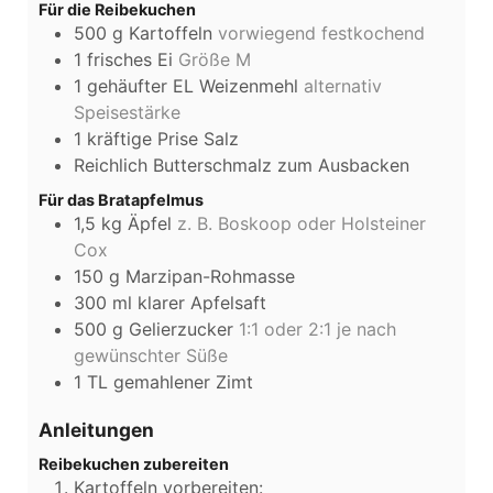
Für die Reibekuchen
500
g
Kartoffeln
vorwiegend festkochend
1
frisches Ei
Größe M
1
gehäufter EL Weizenmehl
alternativ
Speisestärke
1
kräftige Prise Salz
Reichlich Butterschmalz zum Ausbacken
Für das Bratapfelmus
1,5
kg
Äpfel
z. B. Boskoop oder Holsteiner
Cox
150
g
Marzipan-Rohmasse
300
ml
klarer Apfelsaft
500
g
Gelierzucker
1:1 oder 2:1 je nach
gewünschter Süße
1
TL
gemahlener Zimt
Anleitungen
Reibekuchen zubereiten
Kartoffeln vorbereiten: