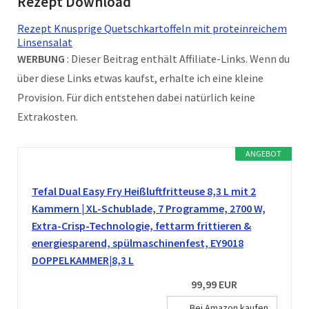
Rezept Download
Rezept Knusprige Quetschkartoffeln mit proteinreichem
Linsensalat
WERBUNG
: Dieser Beitrag enthält Affiliate-Links. Wenn du
über diese Links etwas kaufst, erhalte ich eine kleine
Provision. Für dich entstehen dabei natürlich keine
Extrakosten.
ANGEBOT
Tefal Dual Easy Fry Heißluftfritteuse 8,3 L mit 2
Kammern | XL-Schublade, 7 Programme, 2700 W,
Extra-Crisp-Technologie, fettarm frittieren &
energiesparend, spülmaschinenfest, EY9018
DOPPELKAMMER|8,3 L
99,99 EUR
Bei Amazon kaufen