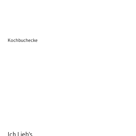
Kochbuchecke
Ich Lieb’s