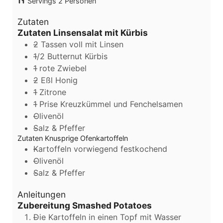
Servings
2
Personen
Zutaten
Zutaten Linsensalat mit Kürbis
2
Tassen
voll mit Linsen
1/2
Butternut Kürbis
1
rote Zwiebel
2
Eßl Honig
1
Zitrone
1
Prise
Kreuzkümmel und Fenchelsamen
Olivenöl
Salz & Pfeffer
Zutaten Knusprige Ofenkartoffeln
Kartoffeln
vorwiegend festkochend
Olivenöl
Salz & Pfeffer
Anleitungen
Zubereitung Smashed Potatoes
Die Kartoffeln in einen Topf mit Wasser