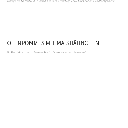
Kategorie
Kartoffel & Fleisch
Schlagwörter
Geflügel
,
Ofengericht
,
Schmorgericht
OFENPOMMES MIT MAISHÄHNCHEN
8. Mai 2022
von
Daniela Wick
Schreibe einen Kommentar