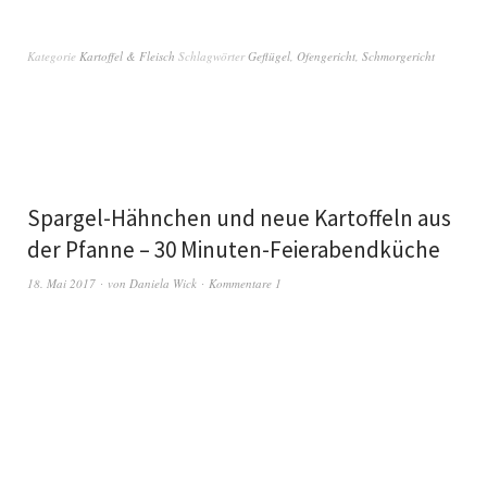
Kategorie
Kartoffel & Fleisch
Schlagwörter
Geflügel
,
Ofengericht
,
Schmorgericht
Spargel-Hähnchen und neue Kartoffeln aus
der Pfanne – 30 Minuten-Feierabendküche
18. Mai 2017
von
Daniela Wick
Kommentare 1