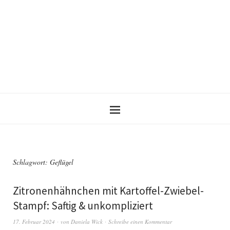
Schlagwort:
Geflügel
Zitronenhähnchen mit Kartoffel-Zwiebel-
Stampf: Saftig & unkompliziert
17. Februar 2024
von
Daniela Wick
Schreibe einen Kommentar