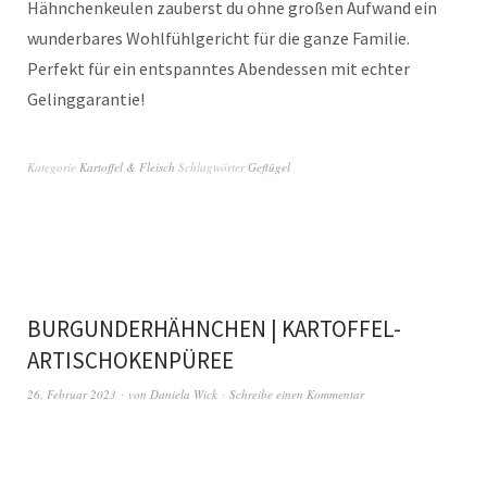
Hähnchenkeulen zauberst du ohne großen Aufwand ein
wunderbares Wohlfühlgericht für die ganze Familie.
Perfekt für ein entspanntes Abendessen mit echter
Gelinggarantie!
Kategorie
Kartoffel & Fleisch
Schlagwörter
Geflügel
BURGUNDERHÄHNCHEN | KARTOFFEL-
ARTISCHOKENPÜREE
26. Februar 2023
von
Daniela Wick
Schreibe einen Kommentar