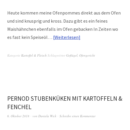
Heute kommen meine Ofenpommes direkt aus dem Ofen
und sind knusprig und kross. Dazu gibt es ein feines
Maishähnchen ebenfalls im Ofen gebacken In Zeiten wo
es fast kein Speiseöl…
Weiterlesen
Kategorie
Kartoffel & Fleisch
Schlagwörter
Geflügel
,
Ofengericht
PERNOD STUBENKÜKEN MIT KARTOFFELN &
FENCHEL
6. Oktober 2018
von
Daniela Wick
Schreibe einen Kommentar