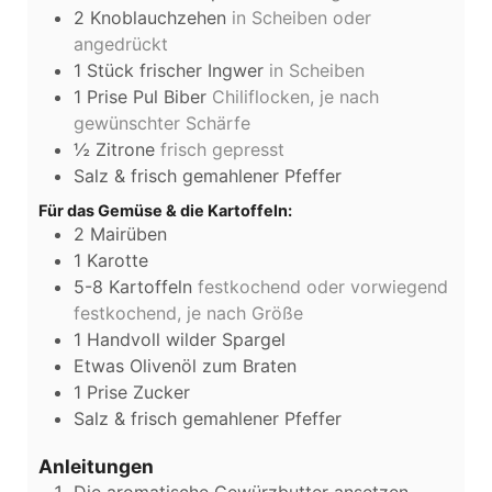
2
Knoblauchzehen
in Scheiben oder
angedrückt
1
Stück
frischer Ingwer
in Scheiben
1
Prise
Pul Biber
Chiliflocken, je nach
gewünschter Schärfe
½
Zitrone
frisch gepresst
Salz & frisch gemahlener Pfeffer
Für das Gemüse & die Kartoffeln:
2
Mairüben
1
Karotte
5-8
Kartoffeln
festkochend oder vorwiegend
festkochend, je nach Größe
1
Handvoll wilder Spargel
Etwas Olivenöl zum Braten
1
Prise
Zucker
Salz & frisch gemahlener Pfeffer
Anleitungen
Die aromatische Gewürzbutter ansetzen